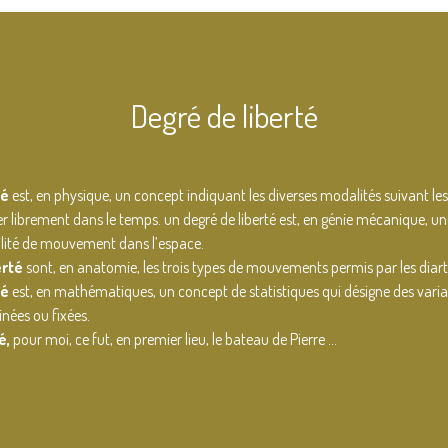
Degré de liberté
té
est, en physique, un concept indiquant les diverses modalités suivant les
r librement dans le temps. un degré de liberté est, en génie mécanique, une
ilité de mouvement dans l’espace.
erté
sont, en anatomie, les trois types de mouvements permis par les diart
té
est, en mathématiques, un concept de statistiques qui désigne des variab
nées ou fixées.
é,
pour moi, ce fut, en premier lieu, le bateau de Pierre …