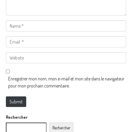
t
*
N
a
m
E
e
m
*
a
W
i
e
l
b
*
s
Enregistrer mon nom, mon e-mail et mon site dans le navigateur
i
pour mon prochain commentaire.
t
e
Submit
Rechercher
Rechercher